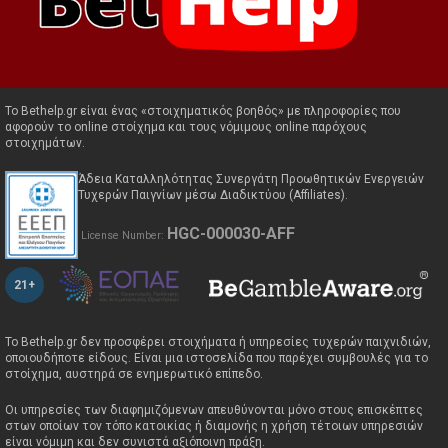
To Βethelp.gr είναι ένας «στοιχηματικός βοηθός» με πληροφορίες που
αφορούν το online στοίχημα και τους νόμιμους online παρόχους
στοιχημάτων.
Άδεια Καταλληλότητας Συνεργάτη Προωθητικών Ενεργειών
Τυχερών Παιγνίων μέσω Διαδικτύου (Αffiliates).
HGC-000030-AFF
License Number:
21+
Το Bethelp.gr δεν προσφέρει στοιχήματα ή υπηρεσίες τυχερών παιχνιδιών,
οποιουδήποτε είδους. Είναι μια ιστοσελίδα που παρέχει συμβουλές για το
στοίχημα, αυστηρά σε ενημερωτικό επίπεδο.
Οι υπηρεσίες των διαφημιζόμενων απευθύνονται μόνο στους επισκέπτες
στων οποίων τον τόπο κατοικίας ή διαμονής η χρήση τέτοιων υπηρεσιών
είναι νόμιμη και δεν συνιστά αξιόποινη πράξη.