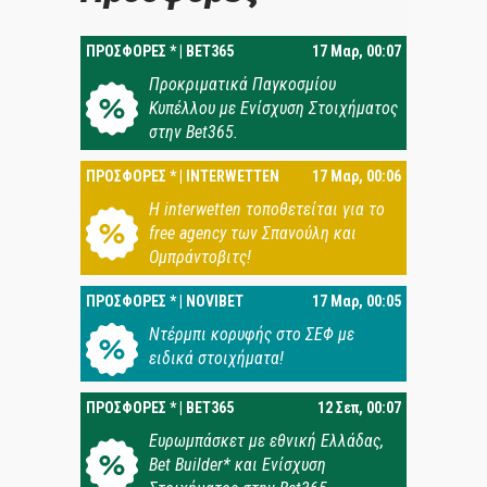
ΠΡΟΣΦΟΡΕΣ * | BET365
17 Μαρ, 00:07
Προκριματικά Παγκοσμίου
Κυπέλλου με Ενίσχυση Στοιχήματος
στην Bet365.
ΠΡΟΣΦΟΡΕΣ * | INTERWETTEN
17 Μαρ, 00:06
Η interwetten τοποθετείται για το
free agency των Σπανούλη και
Ομπράντοβιτς!
ΠΡΟΣΦΟΡΕΣ * | NOVIBET
17 Μαρ, 00:05
Ντέρμπι κορυφής στο ΣΕΦ με
ειδικά στοιχήματα!
ΠΡΟΣΦΟΡΕΣ * | BET365
12 Σεπ, 00:07
Ευρωμπάσκετ με εθνική Ελλάδας,
Bet Builder* και Ενίσχυση