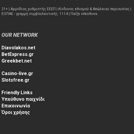
21+ | Αρμόδιος ρυθμιστής ΕΕΕΠ | Κίνδυνος εθισμού & Απώλειας περιουσίας |
ΕΟΠΑΕ - γραμμή συμβουλευτικής: 1114 | Παίξε υπεύθυνα.
OUR NETWORK
Diavolakos.net
BetExpress.gr
Greekbet.net
Casino-live.gr
Slotsfree.gr
Friendly Links
Υπεύθυνο παιχνίδι
Επικοινωνία
Όροι χρήσης