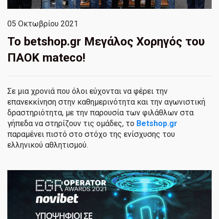
05 Οκτωβρίου 2021
Το betshop.gr Μεγάλος Χορηγός του
ΠΑΟΚ mateco!
Σε μια χρονιά που όλοι εύχονται να φέρει την
επανεκκίνηση στην καθημερινότητα και την αγωνιστική
δραστηριότητα, με την παρουσία των φιλάθλων στα
γήπεδα να στηρίζουν τις ομάδες, το
Betshop.gr
παραμένει πιστό στο στόχο της ενίσχυσης του
ελληνικού αθλητισμού.