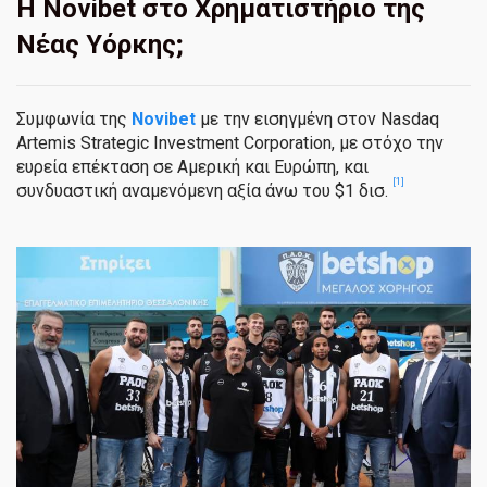
Η Novibet στο Χρηματιστήριο της
Νέας Υόρκης;
Συμφωνία της
Novibet
με την εισηγμένη στον Nasdaq
Artemis Strategic Investment Corporation, με στόχο την
ευρεία επέκταση σε Αμερική και Ευρώπη, και
[1]
συνδυαστική αναμενόμενη αξία άνω του $1 δισ.