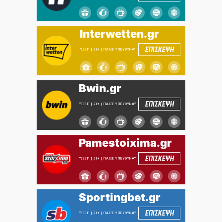
Interwetten.gr
ΕΠΙΣΚΕΨΗ
"ΕΕΕΠ | 21+ | ΠΑΙΞΕ ΥΠΕΥΘΥΝΑ"
Bwin.gr
ΕΠΙΣΚΕΨΗ
""ΕΕΕΠ | 21+ | ΠΑΙΞΕ ΥΠΕΥΘΥΝΑ""
Pamestoixima.gr
ΕΠΙΣΚΕΨΗ
""ΕΕΕΠ | 21+ | ΠΑΙΞΕ ΥΠΕΥΘΥΝΑ""
Sportingbet.gr
ΕΠΙΣΚΕΨΗ
""ΕΕΕΠ | 21+ | ΠΑΙΞΕ ΥΠΕΥΘΥΝΑ""