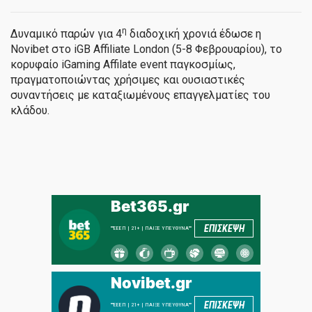
η
Δυναμικό παρών για 4
διαδοχική χρονιά έδωσε η
Novibet στο iGB Affiliate London (5-8 Φεβρουαρίου), το
κορυφαίο iGaming Affilate event παγκοσμίως,
πραγματοποιώντας χρήσιμες και ουσιαστικές
συναντήσεις με καταξιωμένους επαγγελματίες του
κλάδου.
Bet365.gr
ΕΠΙΣΚΕΨΗ
""ΕΕΕΠ | 21+ | ΠΑΙΞΕ ΥΠΕΥΘΥΝΑ""
Novibet.gr
ΕΠΙΣΚΕΨΗ
""ΕΕΕΠ | 21+ | ΠΑΙΞΕ ΥΠΕΥΘΥΝΑ""