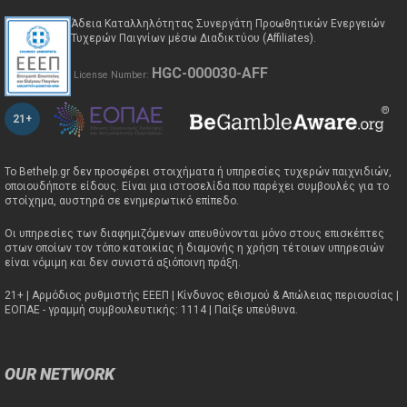
Άδεια Καταλληλότητας Συνεργάτη Προωθητικών Ενεργειών
Τυχερών Παιγνίων μέσω Διαδικτύου (Αffiliates).
HGC-000030-AFF
License Number:
21+
Το Bethelp.gr δεν προσφέρει στοιχήματα ή υπηρεσίες τυχερών παιχνιδιών,
οποιουδήποτε είδους. Είναι μια ιστοσελίδα που παρέχει συμβουλές για το
στοίχημα, αυστηρά σε ενημερωτικό επίπεδο.
Οι υπηρεσίες των διαφημιζόμενων απευθύνονται μόνο στους επισκέπτες
στων οποίων τον τόπο κατοικίας ή διαμονής η χρήση τέτοιων υπηρεσιών
είναι νόμιμη και δεν συνιστά αξιόποινη πράξη.
21+ | Αρμόδιος ρυθμιστής ΕΕΕΠ | Κίνδυνος εθισμού & Απώλειας περιουσίας |
ΕΟΠΑΕ - γραμμή συμβουλευτικής: 1114 | Παίξε υπεύθυνα.
OUR NETWORK