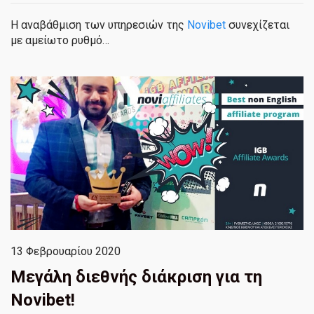
Η αναβάθμιση των υπηρεσιών της
Novibet
συνεχίζεται
με αμείωτο ρυθμό…
13 Φεβρουαρίου 2020
Μεγάλη διεθνής διάκριση για τη
Novibet!