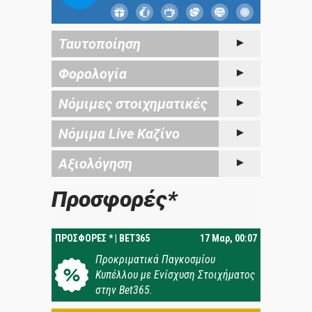
Ταυτοποίηση
Φορολογία
Νόμιμες στοιχηματικές
Νόμιμα Live Καζίνο
Αξιολόγηση
Προσφορές*
ΠΡΟΣΦΟΡΕΣ * | BET365
17 Μαρ, 00:07
Προκριματικά Παγκοσμίου
Κυπέλλου με Ενίσχυση Στοιχήματος
στην Bet365.