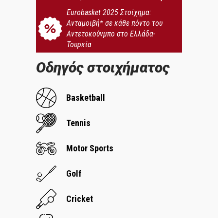
Eurobasket 2025 Στοίχημα:
Ανταμοιβή* σε κάθε πόντο του
Αντετοκούνμπο στο Ελλάδα-
Τουρκία
Οδηγός στοιχήματος
Basketball
Tennis
Motor Sports
Golf
Cricket