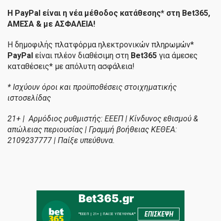
H PayPal είναι η νέα μέθοδος κατάθεσης* στη Bet365,
AMEΣΑ & με ΑΣΦΑΛΕΙΑ!
H δημοφιλής πλατφόρμα ηλεκτρονικών πληρωμών*
PayPal
είναι πλέον διαθέσιμη στη
Bet365
για άμεσες
καταθέσεις* με απόλυτη ασφάλεια!
* Ισχύουν όροι και προϋποθέσεις στοιχηματικής
ιστοσελίδας
21+ | Αρμόδιος ρυθμιστής: ΕΕΕΠ | Κίνδυνος εθισμού &
απώλειας περιουσίας | Γραμμή βοήθειας ΚΕΘΕΑ:
2109237777 | Παίξε υπεύθυνα.
Bet365.gr
ΕΠΙΣΚΕΨΗ
""ΕΕΕΠ | 21+ | ΠΑΙΞΕ ΥΠΕΥΘΥΝΑ""