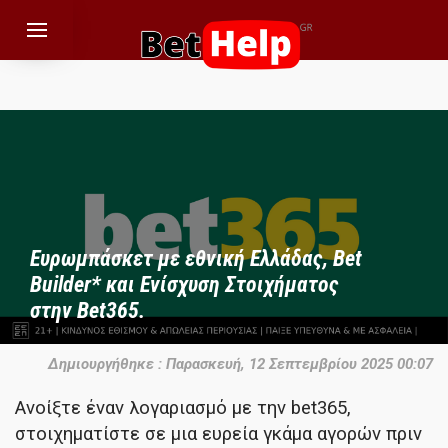
Ευρωμπάσκετ με εθνική Ελλάδας, Bet
Builder* και Ενίσχυση Στοιχήματος
στην Bet365.
Δημιουργήθηκε : Παρασκευή, 12 Σεπτεμβρίου 2025 00:07
Ανοίξτε έναν λογαριασμό με την bet365,
στοιχηματίστε σε μια ευρεία γκάμα αγορών πριν