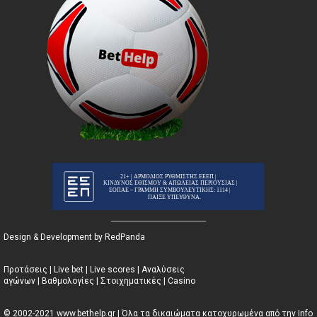
Design & Development by RedPanda
Προτάσεις
|
Live bet
|
Live scores
|
Αναλύσεις
αγώνων
|
Βαθμολογίες
|
Στοιχηματικές
|
Casino
© 2002-2021 www.bethelp.gr | Όλα τα δικαιώματα κατοχυρωμένα από την Info