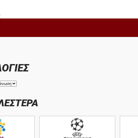
ΟΓΙΕΣ
ΛΕΣΤΕΡΑ