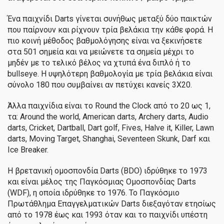
Ένα παιχνίδι Darts γίνεται συνήθως μεταξύ δύο παικτών
που παίρνουν και ρίχνουν τρία βελάκια την κάθε φορά. Η
πιο κοινή μέθοδος βαθμολόγησης είναι να ξεκινήσετε
στα 501 σημεία και να μειώνετε τα σημεία μέχρι το
μηδέν με το τελικό βέλος να χτυπά ένα διπλό ή το
bullseye. Η υψηλότερη βαθμολογία με τρία βελάκια είναι
σύνολο 180 που συμβαίνει αν πετύχει κανείς 3Χ20.
Άλλα παιχνίδια είναι το Round the Clock από το 20 ως 1,
τα: Around the world, American darts, Archery darts, Audio
darts, Cricket, Dartball, Dart golf, Fives, Halve it, Killer, Lawn
darts, Moving Target, Shanghai, Seventeen Skunk, Darf και
Ice Breaker.
Η βρετανική ομοσπονδία Darts (BDO) ιδρύθηκε το 1973
και είναι μέλος της Παγκόσμιας Ομοσπονδίας Darts
(WDF), η οποία ιδρύθηκε το 1976. Το Παγκόσμιο
Πρωτάθλημα Επαγγελματικών Darts διεξαγόταν ετησίως
από το 1978 έως και 1993 όταν και το παιχνίδι υπέστη