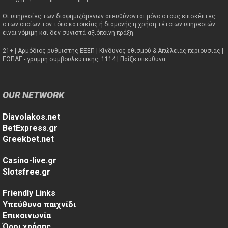
Οι υπηρεσίες των διαφημιζόμενων απευθύνονται μόνο στους επισκέπτες
στων οποίων τον τόπο κατοικίας ή διαμονής η χρήση τέτοιων υπηρεσιών
είναι νόμιμη και δεν συνιστά αξιόποινη πράξη.
21+ | Αρμόδιος ρυθμιστής ΕΕΕΠ | Κίνδυνος εθισμού & Απώλειας περιουσίας |
ΕΟΠΑΕ - γραμμή συμβουλευτικής: 1114 | Παίξε υπεύθυνα.
OUR NETWORK
Diavolakos.net
BetExpress.gr
Greekbet.net
Casino-live.gr
Slotsfree.gr
Friendly Links
Υπεύθυνο παιχνίδι
Επικοινωνία
Όροι χρήσης