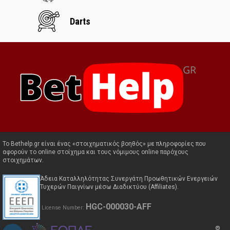
Darts
To Βethelp.gr είναι ένας «στοιχηματικός βοηθός» με πληροφορίες που
αφορούν το online στοίχημα και τους νόμιμους online παρόχους
στοιχημάτων.
Άδεια Καταλληλότητας Συνεργάτη Προωθητικών Ενεργειών
Τυχερών Παιγνίων μέσω Διαδικτύου (Αffiliates).
HGC-000030-AFF
License Number: