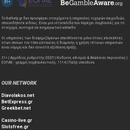
21+
Το Bethelp.gr δεν προσφέρει στοιχήματα ή υπηρεσίες τυχερών παιχνιδιών,
οποιουδήποτε είδους. Είναι μια ιστοσελίδα που παρέχει συμβουλές για το
στοίχημα, αυστηρά σε ενημερωτικό επίπεδο.
Οι υπηρεσίες των διαφημιζόμενων απευθύνονται μόνο στους επισκέπτες
στων οποίων τον τόπο κατοικίας ή διαμονής η χρήση τέτοιων υπηρεσιών
είναι νόμιμη και δεν συνιστά αξιόποινη πράξη.
21+ | Αρμόδιος ρυθμιστής ΕΕΕΠ | Κίνδυνος εθισμού & Απώλειας περιουσίας |
ΕΟΠΑΕ - γραμμή συμβουλευτικής: 1114 | Παίξε υπεύθυνα.
OUR NETWORK
Diavolakos.net
BetExpress.gr
Greekbet.net
Casino-live.gr
Slotsfree.gr