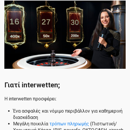
Γιατί interwetten;
Η interwetten προσφέρει:
Ένα ασφαλές και νόμιμο περιβάλλον για καθημερινή
διασκέδαση
Μεγάλη ποικιλία
τρόπων πληρωμής
(Πιστωτική/