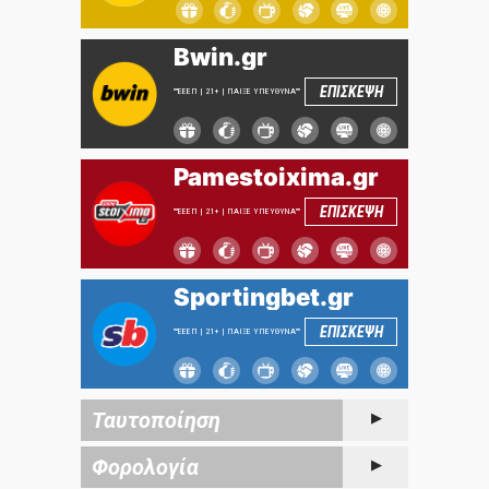
Bwin.gr
ΕΠΙΣΚΕΨΗ
""ΕΕΕΠ | 21+ | ΠΑΙΞΕ ΥΠΕΥΘΥΝΑ""
Pamestoixima.gr
ΕΠΙΣΚΕΨΗ
""ΕΕΕΠ | 21+ | ΠΑΙΞΕ ΥΠΕΥΘΥΝΑ""
Sportingbet.gr
ΕΠΙΣΚΕΨΗ
""ΕΕΕΠ | 21+ | ΠΑΙΞΕ ΥΠΕΥΘΥΝΑ""
Ταυτοποίηση
Φορολογία