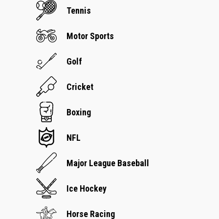
Tennis
Motor Sports
Golf
Cricket
Boxing
NFL
Major League Baseball
Ice Hockey
Horse Racing