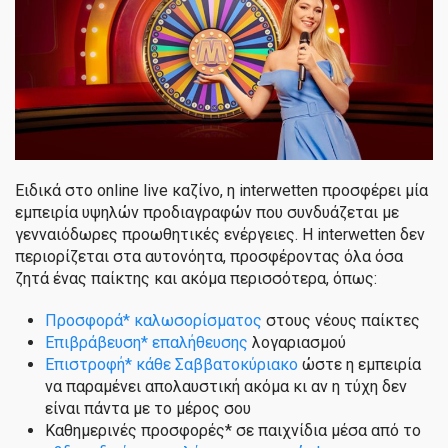
Ειδικά στο online live καζίνο, η interwetten προσφέρει μία
εμπειρία υψηλών προδιαγραφών που συνδυάζεται με
γενναιόδωρες προωθητικές ενέργειες. Η interwetten δεν
περιορίζεται στα αυτονόητα, προσφέροντας όλα όσα
ζητά ένας παίκτης και ακόμα περισσότερα, όπως:
Προσφορά* καλωσορίσματος
στους νέους παίκτες
Επιβράβευση* επαλήθευσης
λογαριασμού
Επιστροφή* κάθε Σαββατοκύριακο
ώστε η εμπειρία
να παραμένει απολαυστική ακόμα κι αν η τύχη δεν
είναι πάντα με το μέρος σου
Καθημερινές προσφορές* σε παιχνίδια μέσα από το