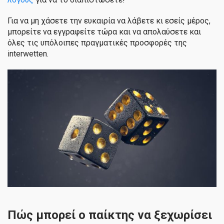
Για να μη χάσετε την ευκαιρία να λάβετε κι εσείς μέρος,
μπορείτε να εγγραφείτε τώρα και να απολαύσετε και
όλες τις υπόλοιπες πραγματικές προσφορές της
interwetten.
Πώς μπορεί ο παίκτης να ξεχωρίσει