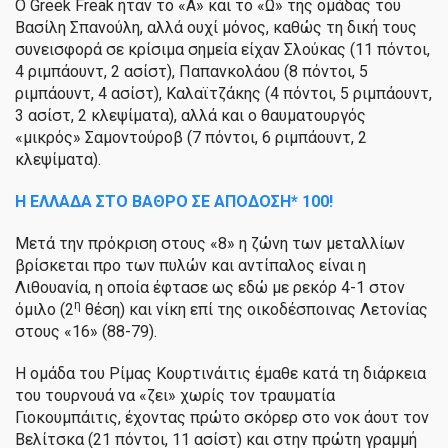
Ο Greek Freak ήταν το «Α» και το «Ω» της ομάδας του
Βασίλη Σπανούλη, αλλά ουχί μόνος, καθώς τη δική τους
συνεισφορά σε κρίσιμα σημεία είχαν Σλούκας (11 πόντοι,
4 ριμπάουντ, 2 ασίστ), Παπανκολάου (8 πόντοι, 5
ριμπάουντ, 4 ασίστ), Καλαϊτζάκης (4 πόντοι, 5 ριμπάουντ,
3 ασίστ, 2 κλεψίματα), αλλά και ο θαυματουργός
«μικρός» Σαμοντούροβ (7 πόντοι, 6 ριμπάουντ, 2
κλεψίματα).
H
ΕΛΛΑΔΑ ΣΤΟ ΒΑΘΡΟ ΣΕ ΑΠΟΔΟΣΗ* 100!
Μετά την πρόκριση στους «8» η ζώνη των μεταλλίων
βρίσκεται προ των πυλών και αντίπαλος είναι η
Λιθουανία, η οποία έφτασε ως εδώ με ρεκόρ 4-1 στον
η
όμιλο (2
θέση) και νίκη επί της οικοδέσποινας Λετονίας
στους «16» (88-79).
Η ομάδα του Ρίμας Κουρτινάιτις έμαθε κατά τη διάρκεια
του τουρνουά να «ζει» χωρίς τον τραυματία
Γιοκουμπάιτις, έχοντας πρώτο σκόρερ στο νοκ άουτ τον
Βελίτσκα (21 πόντοι, 11 ασίστ) και στην πρώτη γραμμή