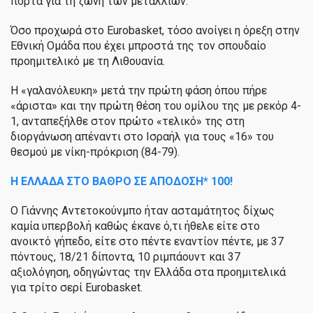
πόρτα για τη ζώνη των μεταλλίων.
Όσο προχωρά στο Eurobasket, τόσο ανοίγει η όρεξη στην
Εθνική Ομάδα που έχει μπροστά της τον σπουδαίο
προημιτελικό με τη Λιθουανία.
Η «γαλανόλευκη» μετά την πρώτη φάση όπου πήρε
«άριστα» και την πρώτη θέση του ομίλου της με ρεκόρ 4-
1, ανταπεξήλθε στον πρώτο «τελικό» της στη
διοργάνωση απέναντι στο Ισραήλ για τους «16» του
θεσμού με νίκη-πρόκριση (84-79).
H
ΕΛΛΑΔΑ ΣΤΟ ΒΑΘΡΟ ΣΕ ΑΠΟΔΟΣΗ* 100!
Ο Γιάννης Αντετοκούνμπο ήταν ασταμάτητος δίχως
καμία υπερβολή καθώς έκανε ό,τι ήθελε είτε στο
ανοικτό γήπεδο, είτε στο πέντε εναντίον πέντε, με 37
πόντους, 18/21 δίποντα, 10 ριμπάουντ και 37
αξιολόγηση, οδηγώντας την Ελλάδα στα προημιτελικά
για τρίτο σερί Eurobasket.