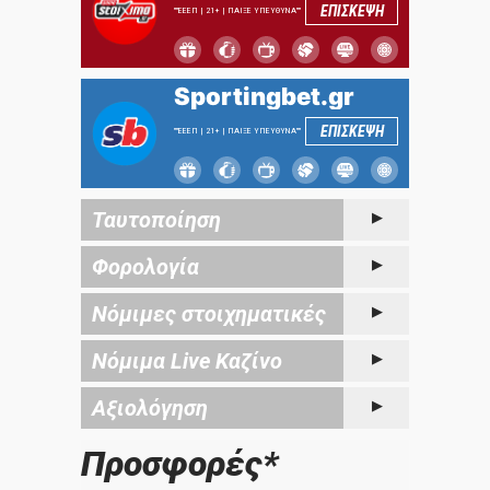
ΕΠΙΣΚΕΨΗ
""ΕΕΕΠ | 21+ | ΠΑΙΞΕ ΥΠΕΥΘΥΝΑ""
Sportingbet.gr
ΕΠΙΣΚΕΨΗ
""ΕΕΕΠ | 21+ | ΠΑΙΞΕ ΥΠΕΥΘΥΝΑ""
Ταυτοποίηση
Φορολογία
Νόμιμες στοιχηματικές
Νόμιμα Live Καζίνο
Αξιολόγηση
Προσφορές*