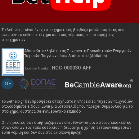
To Βethelp.gr είναι ένας «στοιχηματικός βοηθός» με πληροφορίες που
αφορούν το online στοίχημα και τους νόμιμους online παρόχους
στοιχημάτων.
Άδεια Καταλληλότητας Συνεργάτη Προωθητικών Ενεργειών
Τυχερών Παιγνίων μέσω Διαδικτύου (Αffiliates).
HGC-000030-AFF
License Number:
21+
Το Bethelp.gr δεν προσφέρει στοιχήματα ή υπηρεσίες τυχερών παιχνιδιών,
οποιουδήποτε είδους. Είναι μια ιστοσελίδα που παρέχει συμβουλές για το
στοίχημα, αυστηρά σε ενημερωτικό επίπεδο.
Οι υπηρεσίες των διαφημιζόμενων απευθύνονται μόνο στους επισκέπτες
στων οποίων τον τόπο κατοικίας ή διαμονής η χρήση τέτοιων υπηρεσιών
είναι νόμιμη και δεν συνιστά αξιόποινη πράξη.