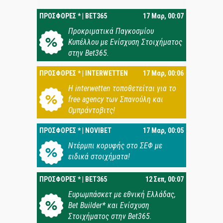
ΠΡΟΣΦΟΡΕΣ * | BET365
17 Μαρ, 00:07
Προκριματικά Παγκοσμίου
Κυπέλλου με Ενίσχυση Στοιχήματος
στην Bet365.
ΠΡΟΣΦΟΡΕΣ * | INTERWETTEN
17 Μαρ, 00:06
Η interwetten τοποθετείται για το
free agency των Σπανούλη και
Ομπράντοβιτς!
ΠΡΟΣΦΟΡΕΣ * | NOVIBET
17 Μαρ, 00:05
Ντέρμπι κορυφής στο ΣΕΦ με
ειδικά στοιχήματα!
ΠΡΟΣΦΟΡΕΣ * | BET365
12 Σεπ, 00:07
Ευρωμπάσκετ με εθνική Ελλάδας,
Bet Builder* και Ενίσχυση
Στοιχήματος στην Bet365.